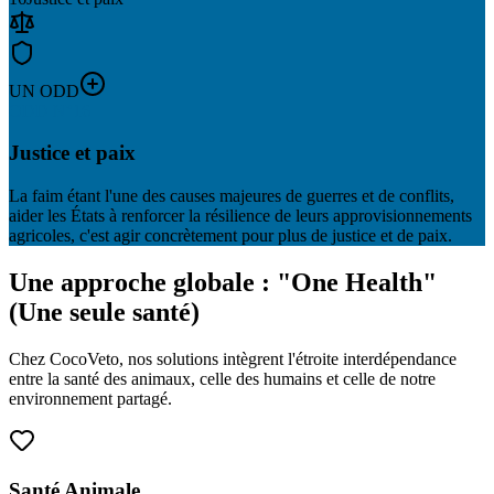
UN ODD
ODD N°
16
Justice et paix
La faim étant l'une des causes majeures de guerres et de conflits,
aider les États à renforcer la résilience de leurs approvisionnements
agricoles, c'est agir concrètement pour plus de justice et de paix.
Une approche globale :
"One Health"
(Une seule santé)
Chez CocoVeto, nos solutions intègrent l'étroite interdépendance
entre la santé des animaux, celle des humains et celle de notre
environnement partagé.
Santé Animale