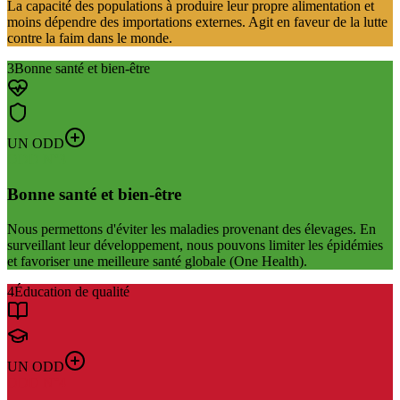
La capacité des populations à produire leur propre alimentation et
moins dépendre des importations externes. Agit en faveur de la lutte
contre la faim dans le monde.
3
Bonne santé et bien-être
UN ODD
ODD N°
3
Bonne santé et bien-être
Nous permettons d'éviter les maladies provenant des élevages. En
surveillant leur développement, nous pouvons limiter les épidémies
et favoriser une meilleure santé globale (One Health).
4
Éducation de qualité
UN ODD
ODD N°
4