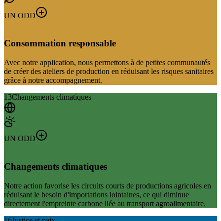
UN ODD
ODD N°
12
Consommation responsable
Avec notre application, nous permettons à de petites communautés
de créer des ateliers de production en réduisant les risques sanitaires
grâce à notre accompagnement.
13
Changements climatiques
UN ODD
ODD N°
13
Changements climatiques
Notre action favorise les circuits courts de productions agricoles en
réduisant le besoin d'importations lointaines, ce qui diminue
directement l'empreinte carbone liée au transport agroalimentaire.
16
Justice et paix