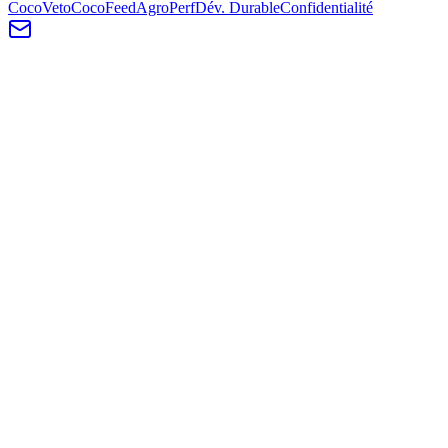
CocoVeto
CocoFeed
AgroPerf
Dév. Durable
Confidentialité